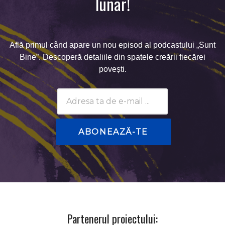
lunar!
Află primul când apare un nou episod al podcastului „Sunt
Bine”. Descoperă detaliile din spatele creării fiecărei
povești.
Subscribtion
Email
Partenerul proiectului: