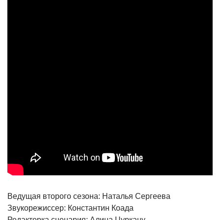
Ведущая второго сезона: Наталья Сергеева
Звукорежиссер: Константин Коада
Редакторка сценария: Алина Цуркану