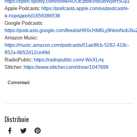
https://open.spotify.com/show/4UOEptotf3hBubWjdH5GyZ
Apple Podcasts:
https://podcasts.apple.com/us/podcast/я-
в-порядке/id1659386536
Google Podcasts:
https://podcasts.google.com/feed/aHR0cHM6Ly9hbmNo
Amazon Music:
https://music.amazon.com/podcasts/01ae8fcb-5262-419c-
852a-8b52d12ce49d
RadioPublic:
https://radiopublic.com/-WxXLmj
Stitcher:
https://www.stitcher.com/show/1047699
Comentarii