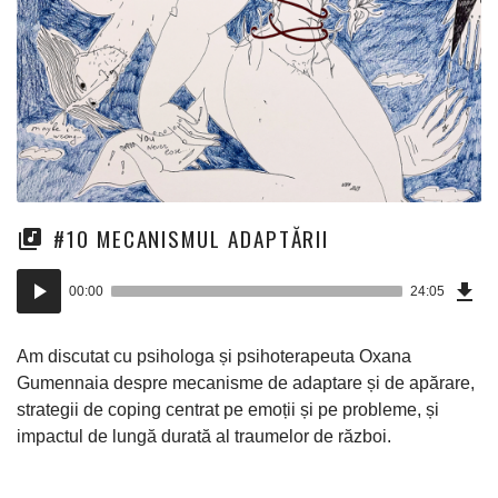
#10 MECANISMUL ADAPTĂRII
Dow
Player
Epi
00:00
24:05
(55
audio
Mo)
Am discutat cu psihologa și psihoterapeuta Oxana
Gumennaia despre mecanisme de adaptare și de apărare,
strategii de coping centrat pe emoții și pe probleme, și
impactul de lungă durată al traumelor de război.