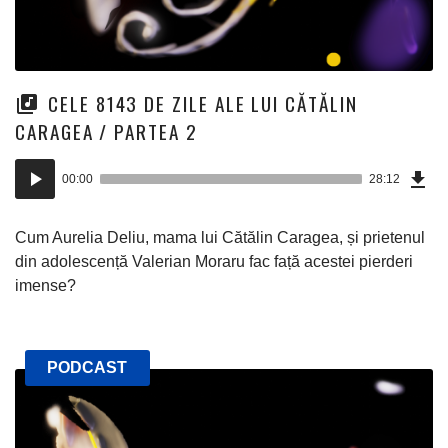
CELE 8143 DE ZILE ALE LUI CĂTĂLIN
CARAGEA / PARTEA 2
Dow
Player
Epi
00:00
28:12
(64
audio
Mo)
Cum Aurelia Deliu, mama lui Cătălin Caragea, și prietenul
din adolescență Valerian Moraru fac față acestei pierderi
imense?
PODCAST