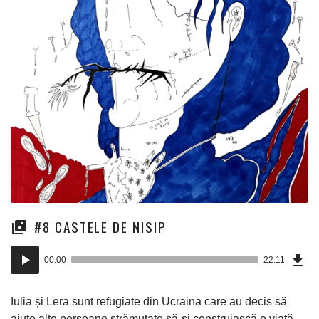
#8 CASTELE DE NISIP
Dow
Player
Epi
00:00
22:11
(50
audio
Mo)
Iulia și Lera sunt refugiate din Ucraina care au decis să
ajute alte persoane strămutate să-și construiască o viață