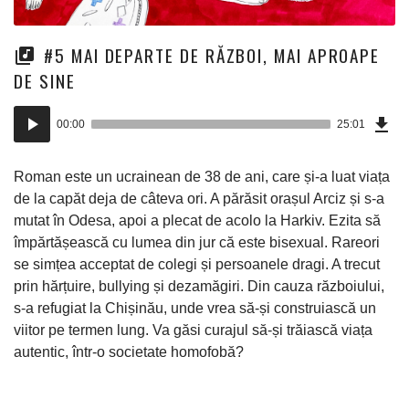
#5 MAI DEPARTE DE RĂZBOI, MAI APROAPE
DE SINE
Dow
Player
Epi
00:00
25:01
(57
audio
Mo)
Roman este un ucrainean de 38 de ani, care și-a luat viața
de la capăt deja de câteva ori. A părăsit orașul Arciz și s-a
mutat în Odesa, apoi a plecat de acolo la Harkiv. Ezita să
împărtășească cu lumea din jur că este bisexual. Rareori
se simțea acceptat de colegi și persoanele dragi. A trecut
prin hărțuire, bullying și dezamăgiri. Din cauza războiului,
s-a refugiat la Chișinău, unde vrea să-și construiască un
viitor pe termen lung. Va găsi curajul să-și trăiască viața
autentic, într-o societate homofobă?