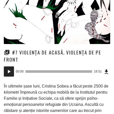
#7 VIOLENȚA DE ACASĂ, VIOLENȚA DE PE
FRONT
Dow
Player
Epi
00:00
16:51
(38
audio
Mo)
În ultimele șase luni, Cristina Șobea a făcut peste 2500 de
kilometri împreună cu echipa mobilă de la Institutul pentru
Familie și Inițiative Sociale, ca să ofere sprijin psiho-
emoțional persoanelor refugiate din Ucraina. Ascultă cu
răbdare și atenție istoriile oamenilor care au trecut prin