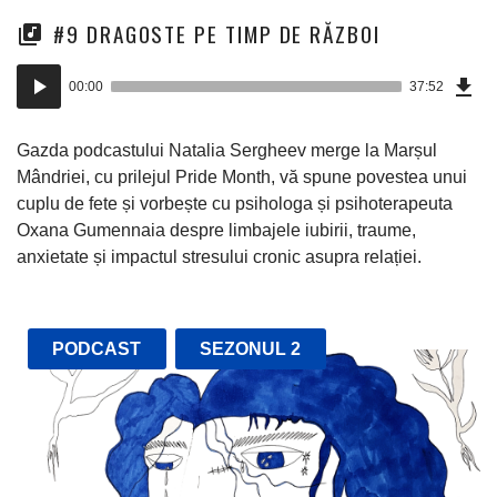
#9 DRAGOSTE PE TIMP DE RĂZBOI
Dow
Player
Epi
00:00
37:52
(86
audio
Mo)
Gazda podcastului Natalia Sergheev merge la Marșul
Mândriei, cu prilejul Pride Month, vă spune povestea unui
cuplu de fete și vorbește cu psihologa și psihoterapeuta
Oxana Gumennaia despre limbajele iubirii, traume,
anxietate și impactul stresului cronic asupra relației.
PODCAST
SEZONUL 2