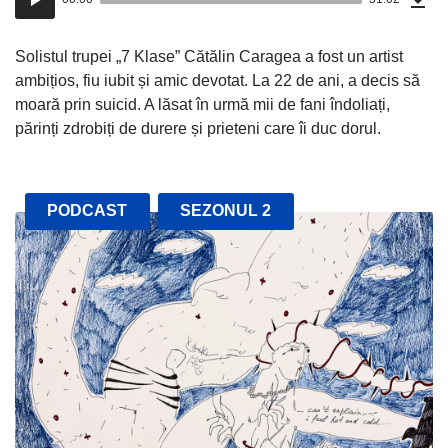
(71
audio
Mo)
Solistul trupei „7 Klase” Cătălin Caragea a fost un artist
ambițios, fiu iubit și amic devotat. La 22 de ani, a decis să
moară prin suicid. A lăsat în urmă mii de fani îndoliați,
părinți zdrobiți de durere și prieteni care îi duc dorul.
PODCAST
SEZONUL 2