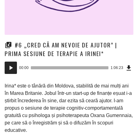
#6 „CRED CĂ AM NEVOIE DE AJUTOR” |
PRIMA SESIUNE DE TERAPIE A IRINEI*
Dow
Player
Epi
00:00
1:06:23
(15
audio
Mo)
Irina* este o tânără din Moldova, stabilită de mai mulți ani
în Marea Britanie. Jobul într-un start-up de finanțe eșuat i-a
știrbit încrederea în sine, dar ezita să ceară ajutor. I-am
propus o sesiune de terapie cognitiv-comportamentală
gratuită cu psihologa și psihoterapeuta Oxana Gumennaia,
pe care să o înregistrăm și să o difuzăm în scopuri
educative.