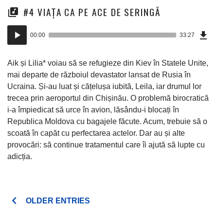
#4 VIAȚA CA PE ACE DE SERINGĂ
Dow
Player
Epi
00:00
33:27
(76
audio
Mo)
Aik și Lilia* voiau să se refugieze din Kiev în Statele Unite,
mai departe de războiul devastator lansat de Rusia în
Ucraina. Și-au luat și cățelușa iubită, Leila, iar drumul lor
trecea prin aeroportul din Chișinău. O problemă birocratică
i-a împiedicat să urce în avion, lăsându-i blocați în
Republica Moldova cu bagajele făcute. Acum, trebuie să o
scoată în capăt cu perfectarea actelor. Dar au și alte
provocări: să continue tratamentul care îi ajută să lupte cu
adicția.
Posts
OLDER ENTRIES