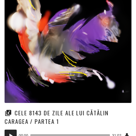
CELE 8143 DE ZILE ALE LUI CĂTĂLIN
CARAGEA / PARTEA 1
Dow
Player
Epi
00:00
31:02