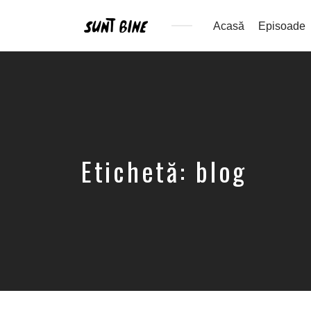
Acasă
Episoade
Un
podcast
despre
sănătatea
mintală
în
Republica
Moldova
Etichetă:
blog