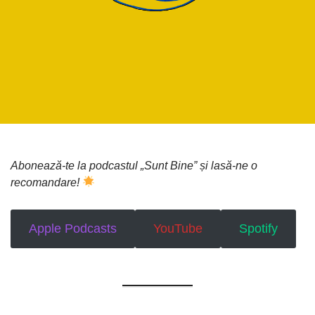
by:
on
in:
Abonează-te la podcastul „Sunt Bine” și lasă-ne o
recomandare!
Apple Podcasts
YouTube
Spotify