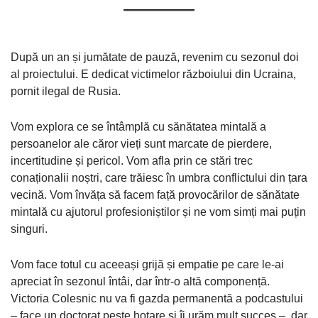
După un an și jumătate de pauză, revenim cu sezonul doi
al proiectului. E dedicat victimelor războiului din Ucraina,
pornit ilegal de Rusia.
Vom explora ce se întâmplă cu sănătatea mintală a
persoanelor ale căror vieți sunt marcate de pierdere,
incertitudine și pericol. Vom afla prin ce stări trec
conaționalii noștri, care trăiesc în umbra conflictului din țara
vecină. Vom învăța să facem față provocărilor de sănătate
mintală cu ajutorul profesioniștilor și ne vom simți mai puțin
singuri.
Vom face totul cu aceeași grijă și empatie pe care le-ai
apreciat în sezonul întâi, dar într-o altă componență.
Victoria Colesnic nu va fi gazda permanentă a podcastului
– face un doctorat peste hotare și îi urăm mult succes –, dar