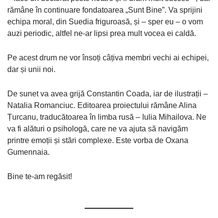
rămâne în continuare fondatoarea „Sunt Bine”. Va sprijini
echipa moral, din Suedia friguroasă, și – sper eu – o vom
auzi periodic, altfel ne-ar lipsi prea mult vocea ei caldă.
Pe acest drum ne vor însoți câțiva membri vechi ai echipei,
dar și unii noi.
De sunet va avea grijă Constantin Coada, iar de ilustrații –
Natalia Romanciuc. Editoarea proiectului rămâne Alina
Țurcanu, traducătoarea în limba rusă – Iulia Mihailova. Ne
va fi alături o psihologă, care ne va ajuta să navigăm
printre emoții și stări complexe. Este vorba de Oxana
Gumennaia.
Bine te-am regăsit!