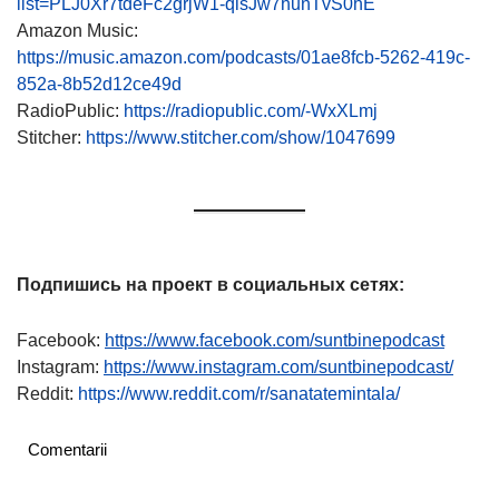
list=PLJ0Xr7tdeFc2grjW1-qlsJw7hunTvS0hE
Amazon Music:
https://music.amazon.com/podcasts/01ae8fcb-5262-419c-
852a-8b52d12ce49d
RadioPublic:
https://radiopublic.com/-WxXLmj
Stitcher:
https://www.stitcher.com/show/1047699
Подпишись на проект в социальных сетях:
Facebook:
https://www.facebook.com/suntbinepodcast
Instagram:
https://www.instagram.com/suntbinepodcast/
Reddit:
https://www.reddit.com/r/sanatatemintala/
Comentarii