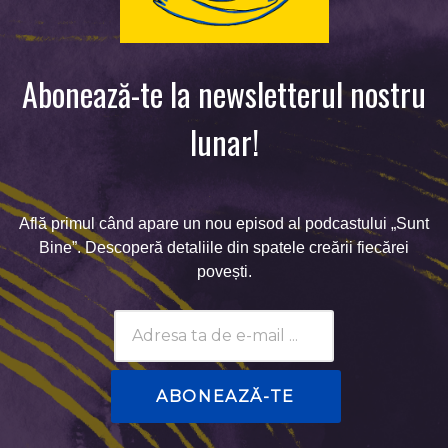
Abonează-te la newsletterul nostru
lunar!
Află primul când apare un nou episod al podcastului „Sunt
Bine”. Descoperă detaliile din spatele creării fiecărei
povești.
Subscribtion
Email