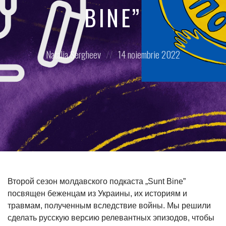
BINE”
Posted
Posted
Natalia Sergheev
14 noiembrie 2022
by:
on
Второй сезон молдавского подкаста „Sunt Bine”
посвящен беженцам из Украины, их историям и
травмам, полученным вследствие войны. Мы решили
сделать русскую версию релевантных эпизодов, чтобы