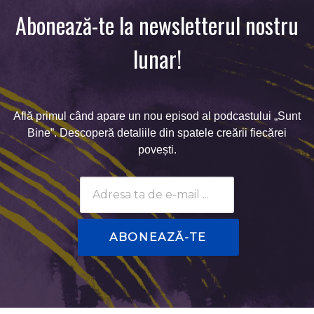
Abonează-te la newsletterul nostru
lunar!
Află primul când apare un nou episod al podcastului „Sunt
Bine”. Descoperă detaliile din spatele creării fiecărei
povești.
Subscribtion
Email