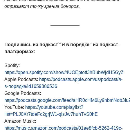
отражают точку зрения доноров.
Подпишись на подкаст “Я в порядке” на подкаст-
платформах:
Spotify:
https://open.spotify.com/show/4UOEptotf3hBubWjdH5GyZ
Apple Podcasts:
https://podcasts.apple.com/us/podcast/я-
в-порядке/id1659386536
Google Podcasts:
https://podcasts.google.com/feed/aHR0cHM6Ly9hbmNo
YouTube:
https://youtube.com/playlist?
list=PLJ0Xr7tdeFc2grjW1-qlsJw7hunTvS0hE
Amazon Music:
https://music.amazon.com/podcasts/01ae8fcb-5262-419c-