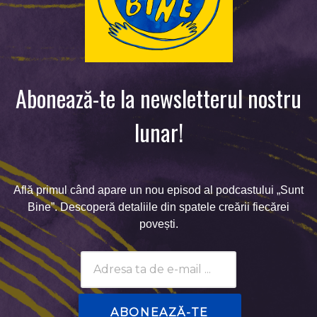
Abonează-te la newsletterul nostru
lunar!
Află primul când apare un nou episod al podcastului „Sunt
Bine”. Descoperă detaliile din spatele creării fiecărei
povești.
Subscribtion
Email