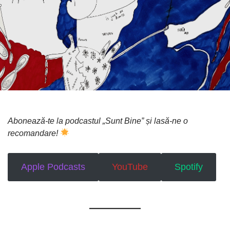
by:
on
Abonează-te la podcastul „Sunt Bine” și lasă-ne o
recomandare!
Apple Podcasts
YouTube
Spotify