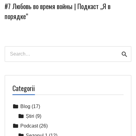
#7 Любовь во время войны | Подкаст „Я в
порядке”
Search
Sear
for:
Categorii
Blog
(17)
Știri
(9)
Podcast
(26)
Sezonul 1
(12)