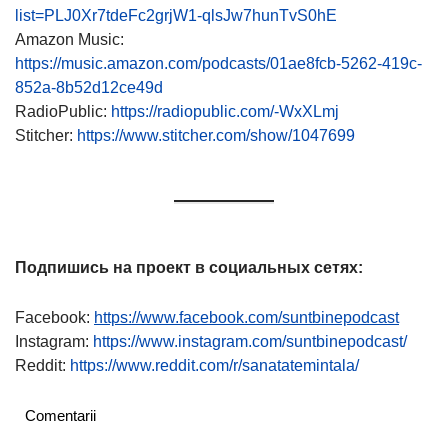
list=PLJ0Xr7tdeFc2grjW1-qlsJw7hunTvS0hE
Amazon Music:
https://music.amazon.com/podcasts/01ae8fcb-5262-419c-
852a-8b52d12ce49d
RadioPublic:
https://radiopublic.com/-WxXLmj
Stitcher:
https://www.stitcher.com/show/1047699
Подпишись на проект в социальных сетях:
Facebook:
https://www.facebook.com/suntbinepodcast
Instagram:
https://www.instagram.com/suntbinepodcast/
Reddit:
https://www.reddit.com/r/sanatatemintala/
Comentarii