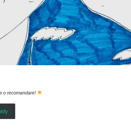
-ne o recomandare!
tify