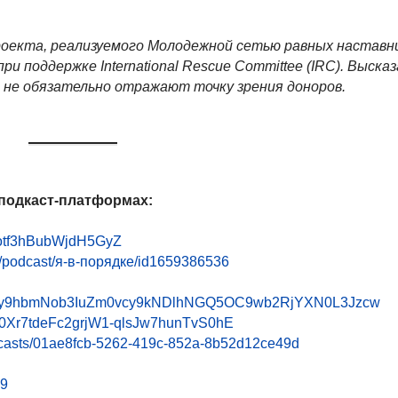
проекта, реализуемого Молодежной сетью равных наставн
ри поддержке International Rescue Committee (IRC). Выска
не обязательно отражают точку зрения доноров.
 подкаст-платформах:
ptotf3hBubWjdH5GyZ
us/podcast/я-в-порядке/id1659386536
cHM6Ly9hbmNob3IuZm0vcy9kNDlhNGQ5OC9wb2RjYXN0L3Jzcw
=PLJ0Xr7tdeFc2grjW1-qlsJw7hunTvS0hE
dcasts/01ae8fcb-5262-419c-852a-8b52d12ce49d
99