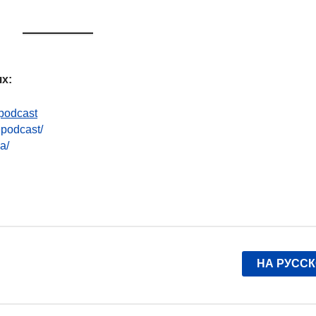
х:
podcast
epodcast/
a/
НА РУСС