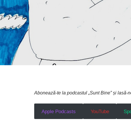
Abonează-te la podcastul „Sunt Bine” și lasă
Apple Podcasts
YouTube
Spo