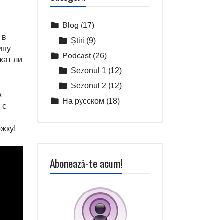
Blog
(17)
 в
Știri
(9)
ину
Podcast
(26)
жат ли
Sezonul 1
(12)
Sezonul 2
(12)
к
На русском
(18)
 с
жку!
Abonează-te acum!