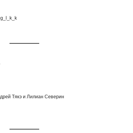
@g_l_k_k
а
ндрей Тякэ и Лилиан Северин