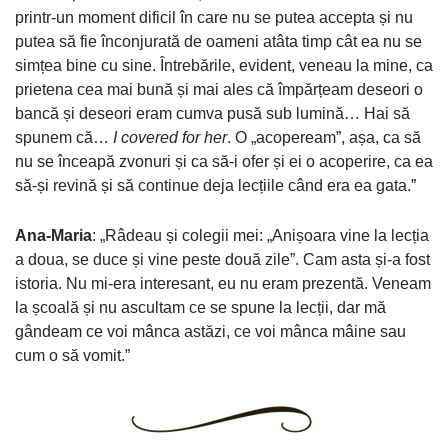
printr-un moment dificil în care nu se putea accepta și nu
putea să fie înconjurată de oameni atâta timp cât ea nu se
simțea bine cu sine. Întrebările, evident, veneau la mine, ca
prietena cea mai bună și mai ales că împărțeam deseori o
bancă și deseori eram cumva pusă sub lumină… Hai să
spunem că…
I covered for her
. O „acopeream”, așa, ca să
nu se înceapă zvonuri și ca să-i ofer și ei o acoperire, ca ea
să-și revină și să continue deja lecțiile când era ea gata.”
Ana-Maria
: „Râdeau și colegii mei: „Anișoara vine la lecția
a doua, se duce și vine peste două zile”. Cam asta și-a fost
istoria. Nu mi-era interesant, eu nu eram prezentă. Veneam
la școală și nu ascultam ce se spune la lecții, dar mă
gândeam ce voi mânca astăzi, ce voi mânca mâine sau
cum o să vomit.”