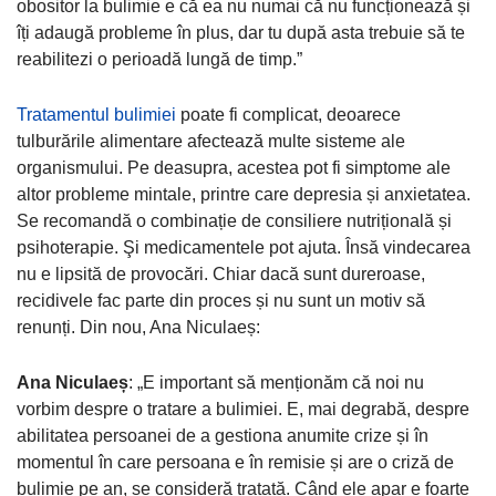
obositor la bulimie e că ea nu numai că nu funcționează și
îți adaugă probleme în plus, dar tu după asta trebuie să te
reabilitezi o perioadă lungă de timp.”
Tratamentul bulimiei
poate fi complicat, deoarece
tulburările alimentare afectează multe sisteme ale
organismului. Pe deasupra, acestea pot fi simptome ale
altor probleme mintale, printre care depresia și anxietatea.
Se recomandă o combinație de consiliere nutrițională și
psihoterapie. Şi medicamentele pot ajuta. Însă vindecarea
nu e lipsită de provocări. Chiar dacă sunt dureroase,
recidivele fac parte din proces și nu sunt un motiv să
renunți. Din nou, Ana Niculaeș:
Ana Niculaeș
:
„E important să menționăm că noi nu
vorbim despre o tratare a bulimiei. E, mai degrabă, despre
abilitatea persoanei de a gestiona anumite crize și în
momentul în care persoana e în remisie și are o criză de
bulimie pe an, se consideră tratată. Când ele apar e foarte