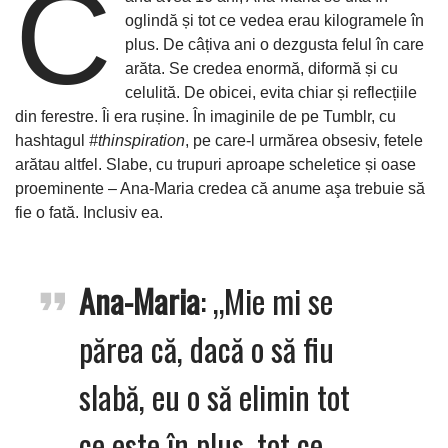
C
oglindă și tot ce vedea erau kilogramele în
plus. De câțiva ani o dezgusta felul în care
arăta. Se credea enormă, diformă și cu
celulită. De obicei, evita chiar și reflecțiile
din ferestre. Îi era rușine. În imaginile de pe Tumblr, cu
hashtagul
#thinspiration
, pe care-l urmărea obsesiv, fetele
arătau altfel. Slabe, cu trupuri aproape scheletice și oase
proeminente – Ana-Maria credea că anume aşa trebuie să
fie o fată. Inclusiv ea.
Ana-Maria
: „Mie mi se
părea că, dacă o să fiu
slabă, eu o să elimin tot
ce este în plus, tot ce