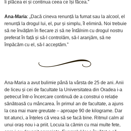
îi plăcea ei și continua ceea ce își făcea.”
Ana-Maria
: „Dacă cineva renunță la fumat sau la alcool, el
renunță la drogul lui, el, pur și simplu, îl elimină. Noi trebuie
să ne învățăm în fiecare zi să ne întâlnim cu drogul nostru
preferat în față și să-l controlăm, să-l aranjăm, să ne
împăcăm cu el, să-l acceptăm.”
Ana-Maria a avut bulimie până la vârsta de 25 de ani. Anii
de liceu și cei de facultate la Universitatea din Oradea i-a
petrecut într-o încercare continuă de a construi o relație
sănătoasă cu mâncarea. În primul an de facultate, a ajuns
la cea mai mare greutate – aproape 90 de kilograme. Dar
tot atunci, a înțeles că vrea să se facă bine. Ritmul calm al
unui oraș nou i-a priit. Locuia la cămin cu mai multe fete,