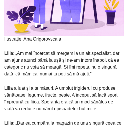
Ilustrație: Ana Grigorovscaia
Lilia
: „Am mai încercat să mergem la un alt specialist, dar
am ajuns atunci până la ușă și ne-am întors înapoi, că ea
categoric nu voia să meargă. Și îmi repeta, nu o singură
dată, că mămica, numai tu poți să mă ajuți.”
Lilia a luat și alte măsuri. A umplut frigiderul cu produse
sănătoase: legume, fructe, pește. A început să facă sport
împreună cu fiica. Speranța era că un mod sănătos de
viață va reduce numărul episoadelor bulimice.
Lilia
: „Dar ea cumpăra la magazin de una singură ceea ce