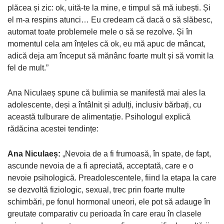
plăcea și zic: ok, uită-te la mine, e timpul să mă iubești. Și
el m-a respins atunci… Eu credeam că dacă o să slăbesc,
automat toate problemele mele o să se rezolve. Și în
momentul cela am înțeles că ok, eu mă apuc de mâncat,
adică deja am început să mănânc foarte mult și să vomit la
fel de mult.”
Ana Niculaeș spune că bulimia se manifestă mai ales la
adolescente, deși a întâlnit și adulți, inclusiv bărbați, cu
această tulburare de alimentație. Psihologul explică
rădăcina acestei tendințe:
Ana Niculaeș:
„Nevoia de a fi frumoasă, în spate, de fapt,
ascunde nevoia de a fi apreciată, acceptată, care e o
nevoie psihologică. Preadolescentele, fiind la etapa la care
se dezvoltă fiziologic, sexual, trec prin foarte multe
schimbări, pe fonul hormonal uneori, ele pot să adauge în
greutate comparativ cu perioada în care erau în clasele