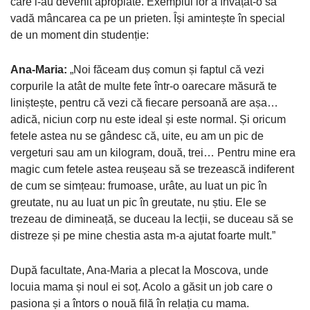
care i-au devenit apropiate. Exemplul lor a învățat-o să
vadă mâncarea ca pe un prieten. Își amintește în special
de un moment din studenție:
Ana-Maria:
„Noi făceam duș comun și faptul că vezi
corpurile la atât de multe fete într-o oarecare măsură te
liniștește, pentru că vezi că fiecare persoană are așa…
adică, niciun corp nu este ideal și este normal. Și oricum
fetele astea nu se gândesc că, uite, eu am un pic de
vergeturi sau am un kilogram, două, trei… Pentru mine era
magic cum fetele astea reușeau să se trezească indiferent
de cum se simțeau: frumoase, urâte, au luat un pic în
greutate, nu au luat un pic în greutate, nu știu. Ele se
trezeau de dimineață, se duceau la lecții, se duceau să se
distreze și pe mine chestia asta m-a ajutat foarte mult.”
După facultate, Ana-Maria a plecat la Moscova, unde
locuia mama și noul ei soț. Acolo a găsit un job care o
pasiona și a întors o nouă filă în relația cu mama.