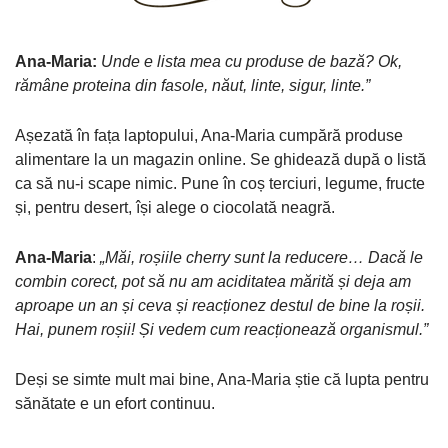
Ana-Maria:
Unde e lista mea cu produse de bază? Ok,
rămâne proteina din fasole, năut, linte, sigur, linte.”
Așezată în fața laptopului, Ana-Maria cumpără produse
alimentare la un magazin online. Se ghidează după o listă
ca să nu-i scape nimic. Pune în coș terciuri, legume, fructe
și, pentru desert, își alege o ciocolată neagră.
Ana-Maria
:
„Măi, roșiile cherry sunt la reducere… Dacă le
combin corect, pot să nu am aciditatea mărită și deja am
aproape un an și ceva și reacționez destul de bine la roșii.
Hai, punem roșii! Și vedem cum reacționează organismul.”
Deși se simte mult mai bine, Ana-Maria știe că lupta pentru
sănătate e un efort continuu.