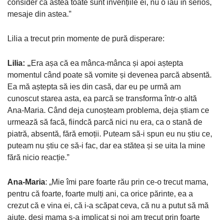
consider că astea toate sunt invențiile ei, nu o iau în serios,
mesaje din astea.”
Lilia a trecut prin momente de pură disperare:
Lilia: „
Era așa că ea mânca-mânca și apoi aștepta
momentul când poate să vomite și devenea parcă absentă.
Ea mă aștepta să ies din casă, dar eu pe urmă am
cunoscut starea asta, ea parcă se transforma într-o altă
Ana-Maria. Când deja cunoșteam problema, deja știam ce
urmează să facă, fiindcă parcă nici nu era, ca o stană de
piatră, absentă, fără emoții. Puteam să-i spun eu nu știu ce,
puteam nu știu ce să-i fac, dar ea stătea și se uita la mine
fără nicio reacție.”
Ana-Maria
: „Mie îmi pare foarte rău prin ce-o trecut mama,
pentru că foarte, foarte mulți ani, ca orice părinte, ea a
crezut că e vina ei, că i-a scăpat ceva, că nu a putut să mă
ajute, deși mama s-a implicat și noi am trecut prin foarte