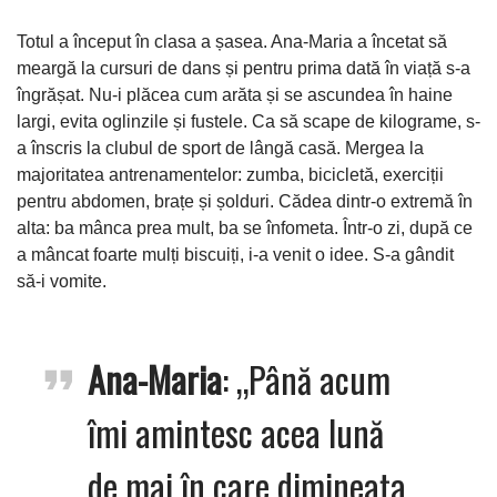
Totul a început în clasa a șasea. Ana-Maria a încetat să
meargă la cursuri de dans și pentru prima dată în viață s-a
îngrășat. Nu-i plăcea cum arăta și se ascundea în haine
largi, evita oglinzile și fustele. Ca să scape de kilograme, s-
a înscris la clubul de sport de lângă casă. Mergea la
majoritatea antrenamentelor: zumba, bicicletă, exerciții
pentru abdomen, brațe și șolduri. Cădea dintr-o extremă în
alta: ba mânca prea mult, ba se înfometa. Într-o zi, după ce
a mâncat foarte mulți biscuiți, i-a venit o idee. S-a gândit
să-i vomite.
Ana-Maria
: „Până acum
îmi amintesc acea lună
de mai în care dimineața