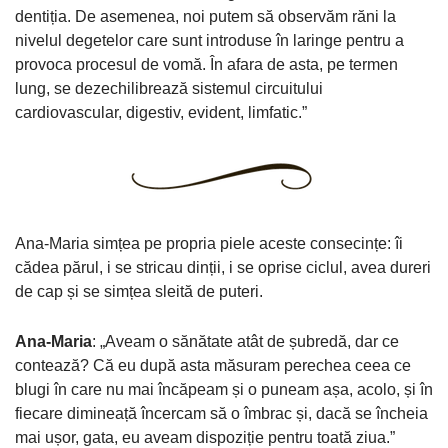
dentiția. De asemenea, noi putem să observăm răni la
nivelul degetelor care sunt introduse în laringe pentru a
provoca procesul de vomă. În afara de asta, pe termen
lung, se dezechilibrează sistemul circuitului
cardiovascular, digestiv, evident, limfatic.”
Ana-Maria simțea pe propria piele aceste consecințe: îi
cădea părul, i se stricau dinții, i se oprise ciclul, avea dureri
de cap și se simțea sleită de puteri.
Ana-Maria
: „Aveam o sănătate atât de șubredă, dar ce
contează? Că eu după asta măsuram perechea ceea ce
blugi în care nu mai încăpeam și o puneam așa, acolo, și în
fiecare dimineață încercam să o îmbrac și, dacă se încheia
mai ușor, gata, eu aveam dispoziție pentru toată ziua.”