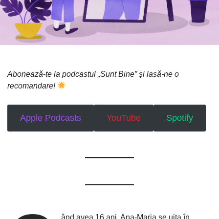
Abonează-te la podcastul „Sunt Bine” și lasă-ne o
recomandare!
Apple Podcasts
YouTube
Spotify
ând avea 16 ani, Ana-Maria se uita în