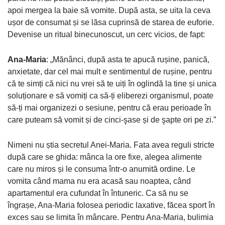
apoi mergea la baie să vomite. După asta, se uita la ceva
ușor de consumat și se lăsa cuprinsă de starea de euforie.
Devenise un ritual binecunoscut, un cerc vicios, de fapt:
Ana-Maria
: „Mănânci, după asta te apucă rușine, panică,
anxietate, dar cel mai mult e sentimentul de rușine, pentru
că te simți că nici nu vrei să te uiți în oglindă la tine și unica
soluționare e să vomiți ca să-ți eliberezi organismul, poate
să-ți mai organizezi o sesiune, pentru că erau perioade în
care puteam să vomit și de cinci-şase și de şapte ori pe zi.”
Nimeni nu știa secretul Anei-Maria. Fata avea reguli stricte
după care se ghida: mânca la ore fixe, alegea alimente
care nu miros și le consuma într-o anumită ordine. Le
vomita când mama nu era acasă sau noaptea, când
apartamentul era cufundat în întuneric. Ca să nu se
îngrașe, Ana-Maria folosea periodic laxative, făcea sport în
exces sau se limita în mâncare. Pentru Ana-Maria, bulimia