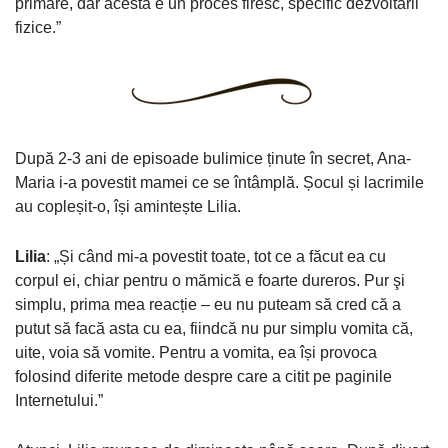
primare, dar acesta e un proces firesc, specific dezvoltării
fizice.”
După 2-3 ani de episoade bulimice ținute în secret, Ana-
Maria i-a povestit mamei ce se întâmplă. Șocul și lacrimile
au copleșit-o, își amintește Lilia.
Lilia
: „Și când mi-a povestit toate, tot ce a făcut ea cu
corpul ei, chiar pentru o mămică e foarte dureros. Pur şi
simplu, prima mea reacție – eu nu puteam să cred că a
putut să facă asta cu ea, fiindcă nu pur simplu vomita că,
uite, voia să vomite. Pentru a vomita, ea își provoca
folosind diferite metode despre care a citit pe paginile
Internetului.”