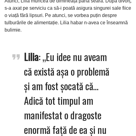
Atunci, Lilia muncea de dimineața până seara. După divorț,
s-a axat pe serviciu ca să-i poată asigura singurei sale fiice
o viață fără lipsuri. Pe atunci, se vorbea puțin despre
tulburările de alimentație. Lilia habar n-avea ce înseamnă
bulimie.
Lilia
: „Eu idee nu aveam
că există așa o problemă
și am fost șocată că…
Adică tot timpul am
manifestat o dragoste
enormă față de ea și nu