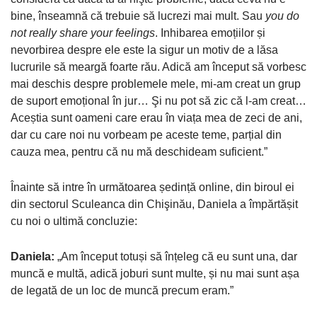
bine, înseamnă că trebuie să lucrezi mai mult. Sau
you do
not really share your feelings
. Inhibarea emoțiilor și
nevorbirea despre ele este la sigur un motiv de a lăsa
lucrurile să meargă foarte rău. Adică am început să vorbesc
mai deschis despre problemele mele, mi-am creat un grup
de suport emoțional în jur… Şi nu pot să zic că l-am creat…
Aceștia sunt oameni care erau în viața mea de zeci de ani,
dar cu care noi nu vorbeam pe aceste teme, parțial din
cauza mea, pentru că nu mă deschideam suficient.”
Înainte să intre în următoarea ședință online, din biroul ei
din sectorul Sculeanca din Chişinău, Daniela a împărtășit
cu noi o ultimă concluzie:
Daniela:
„Am început totuși să înțeleg că eu sunt una, dar
muncă e multă, adică joburi sunt multe, și nu mai sunt așa
de legată de un loc de muncă precum eram.”