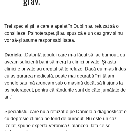
grav.”
Trei specialiști la care a apelat în Dublin au refuzat să o
consilieze. Psihoterapeuții au spus că e un caz grav și nu
vor să-și asume responsabilitatea.
Daniela:
„Datorită jobului care m-a făcut să fac burnout, eu
aveam suficienți bani să merg la clinici private. Şi asta
clinicile private au dreptul să te refuze. Dacă eu m-aș fi dus
cu asigurarea medicală, poate mai degrabă îmi tăiam
venele sau mă aruncam sub o mașină decât să fi ajuns la
psihoterapeut, pentru că rândurile sunt de câte jumătate de
an.”
Specialistul care nu a refuzat-o pe Daniela a diagnosticat-o
cu depresie clinică pe fond de burnout. Nu este un caz
izolat, spune experta Veronica Calancea. Iată ce se