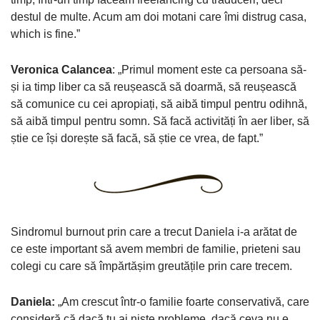
destul de multe. Acum am doi motani care îmi distrug casa,
which is fine.”
Veronica Calancea
: „Primul moment este ca persoana să-
și ia timp liber ca să reușească să doarmă, să reușească
să comunice cu cei apropiați, să aibă timpul pentru odihnă,
să aibă timpul pentru somn. Să facă activități în aer liber, să
știe ce își dorește să facă, să știe ce vrea, de fapt.”
Sindromul burnout prin care a trecut Daniela i-a arătat de
ce este important să avem membri de familie, prieteni sau
colegi cu care să împărtășim greutățile prin care trecem.
Daniela:
„Am crescut într-o familie foarte conservativă, care
consideră că dacă tu ai nişte probleme, dacă ceva nu e