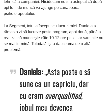
tehnică a companiei. Nicidecum nu s-a așteptat că după
opt luni de muncă va ajunge pe canapeaua
psihoterapeutului.
La Segment, totul a început cu lucruri mici. Daniela a
rămas o zi să lucreze peste program, apoi două, până a
realizat că muncește câte 10-12 ore pe zi, iar sarcinile nu
se mai termină. Totodată, și-a dat seama de o altă
problemă:
Daniela:
„Asta poate o să
sune ca un capriciu, dar
eu eram
overqualified
,
jobul meu devenea