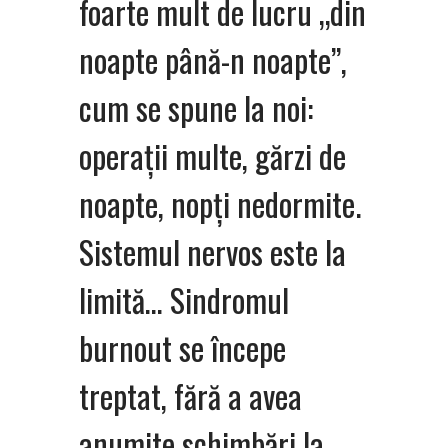
foarte mult de lucru „din
noapte până-n noapte”,
cum se spune la noi:
operații multe, gărzi de
noapte, nopți nedormite.
Sistemul nervos este la
limită… Sindromul
burnout se începe
treptat, fără a avea
anumite schimbări la