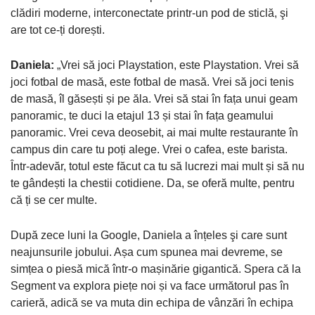
clădiri moderne, interconectate printr-un pod de sticlă, şi
are tot ce-ți dorești.
Daniela:
„Vrei să joci Playstation, este Playstation. Vrei să
joci fotbal de masă, este fotbal de masă. Vrei să joci tenis
de masă, îl găsești și pe ăla. Vrei să stai în fața unui geam
panoramic, te duci la etajul 13 și stai în fața geamului
panoramic. Vrei ceva deosebit, ai mai multe restaurante în
campus din care tu poți alege. Vrei o cafea, este barista.
Într-adevăr, totul este făcut ca tu să lucrezi mai mult și să nu
te gândești la chestii cotidiene. Da, se oferă multe, pentru
că ți se cer multe.
După zece luni la Google, Daniela a înțeles şi care sunt
neajunsurile jobului. Așa cum spunea mai devreme, se
simțea o piesă mică într-o mașinărie gigantică. Spera că la
Segment va explora piețe noi și va face următorul pas în
carieră, adică se va muta din echipa de vânzări în echipa