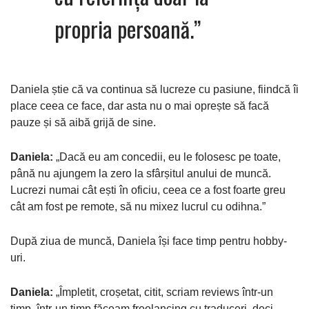
propria persoană.”
Daniela știe că va continua să lucreze cu pasiune, fiindcă îi
place ceea ce face, dar asta nu o mai oprește să facă
pauze și să aibă grijă de sine.
Daniela:
„Dacă eu am concedii, eu le folosesc pe toate,
până nu ajungem la zero la sfârșitul anului de muncă.
Lucrezi numai cât ești în oficiu, ceea ce a fost foarte greu
cât am fost pe remote, să nu mixez lucrul cu odihna.”
După ziua de muncă, Daniela își face timp pentru hobby-
uri.
Daniela:
„Împletit, croșetat, citit, scriam reviews într-un
timp, într-un timp făceam freelancing cu traduceri, deci