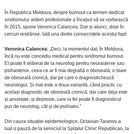
În Republica Moldova, despre burnout ca termen dedicat
sindromului arderii profesionale a început să se vorbească
în 2015, spune Veronica Calancea. Dar și atunci, doar în
cercuri restrânse. Iată una dintre consecințele acestui fapt:
Veronica Calancea
: „Deci, la momentul dat, în Moldova,
încă nu este concediu medical pentru sindromul burnout.
El poate fi eliberat de la neurolog pentru neurastenie sau
psihastenie, ceea ce ar fi mai degrabă o oboseală, o stare
de oboseală cronică, dar pe care o diagnostichează
neurologul. Și mai este a doua variantă, când practic cu
același diagnostic de oboseală cronică, dar care deja este
și anxietate, și depresie, care la fel poate fi diagnosticul
pus de neurolog, cât și de psihiatru.”
Din cauza situației epidemiologice, Octavian Taranov a
luat o pauză de la serviciul la Spitalul Clinic Republican, la