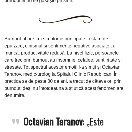
burnout el nu se găsește pe sine.”
Burnout-ul are trei simptome principale: o stare de
epuizare, cinismul și sentimente negative asociate cu
munca, productivitate redusă. La nivel fizic, persoanele
care trec prin burnout au insomnie, cefalee, sunt iritate și
stresate. Tot spectrul acestor emoții l-a simțit și Octavian
Taranov, medic-urolog la Spitalul Clinic Republican. În
practica sa de peste 30 de ani, a trecut de câteva ori prin
burnout, deși nu întotdeauna a știut că acest fenomen are
denumire.
Octavian Taranov
: „Este