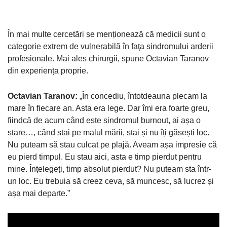
În mai multe cercetări se menționează că medicii sunt o
categorie extrem de vulnerabilă în faţa sindromului arderii
profesionale. Mai ales chirurgii, spune Octavian Taranov
din experiența proprie.
Octavian Taranov:
„În concediu, întotdeauna plecam la
mare în fiecare an. Asta era lege. Dar îmi era foarte greu,
fiindcă de acum când este sindromul burnout, ai așa o
stare…, când stai pe malul mării, stai și nu îți găsești loc.
Nu puteam să stau culcat pe plajă. Aveam așa impresie că
eu pierd timpul. Eu stau aici, asta e timp pierdut pentru
mine. Înțelegeți, timp absolut pierdut? Nu puteam sta într-
un loc. Eu trebuia să creez ceva, să muncesc, să lucrez și
așa mai departe.”