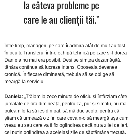
la câteva probleme pe
care le au clienții tăi.”
Între timp, managerii pe care îi admira atât de mult au fost
înlocuiți. Transferul într-o echipă tehnică pe care și-l dorea
Daniela nu mai era posibil. Deși se simțea dezamăgită,
tânăra continua să lucreze intens. Oboseala devenea
cronică. În fiecare dimineață, trebuia să se oblige să
meargă la serviciu.
Daniela:
„Trăiam la zece minute de oficiu și întârziam câte
jumătate de oră dimineața, pentru că, pur și simplu, nu mă
puteam forța să ies din pat, să mă duc acolo, pentru că
știam că urmează o zi în care ceva n-o să meargă așa cum
vreau eu sau care va fi fix oglindirea dacă nu a zilei de ieri,
cel puțin oglindirea a aceleiași zile de săptămâna trecută.