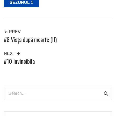
SEZONUL 1
PREV
#8 Viața după moarte (II)
NEXT
#10 Invincibila
Search
Sear
for: