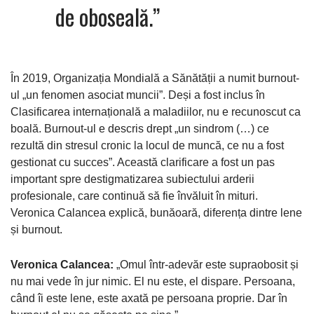
de oboseală.”
În 2019, Organizația Mondială a Sănătății a numit burnout-
ul „un fenomen asociat muncii”. Deși a fost inclus în
Clasificarea internațională a maladiilor, nu e recunoscut ca
boală. Burnout-ul e descris drept „un sindrom (…) ce
rezultă din stresul cronic la locul de muncă, ce nu a fost
gestionat cu succes”. Această clarificare a fost un pas
important spre destigmatizarea subiectului arderii
profesionale, care continuă să fie învăluit în mituri.
Veronica Calancea explică, bunăoară, diferența dintre lene
și burnout.
Veronica Calancea:
„Omul într-adevăr este supraobosit și
nu mai vede în jur nimic. El nu este, el dispare. Persoana,
când îi este lene, este axată pe persoana proprie. Dar în