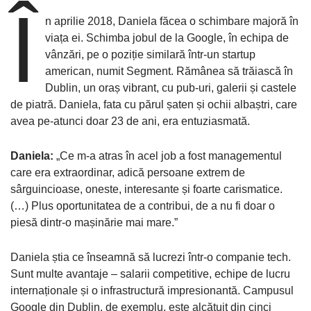
Î
n aprilie 2018, Daniela făcea o schimbare majoră în
viața ei. Schimba jobul de la Google, în echipa de
vânzări, pe o poziție similară într-un startup
american, numit Segment. Rămânea să trăiască în
Dublin, un oraș vibrant, cu pub-uri, galerii și castele
de piatră. Daniela, fata cu părul șaten și ochii albaștri, care
avea pe-atunci doar 23 de ani, era entuziasmată.
Daniela:
„Ce m-a atras în acel job a fost managementul
care era extraordinar, adică persoane extrem de
sârguincioase, oneste, interesante și foarte carismatice.
(…) Plus oportunitatea de a contribui, de a nu fi doar o
piesă dintr-o mașinărie mai mare.”
Daniela știa ce înseamnă să lucrezi într-o companie tech.
Sunt multe avantaje – salarii competitive, echipe de lucru
internaționale și o infrastructură impresionantă. Campusul
Google din Dublin, de exemplu, este alcătuit din cinci