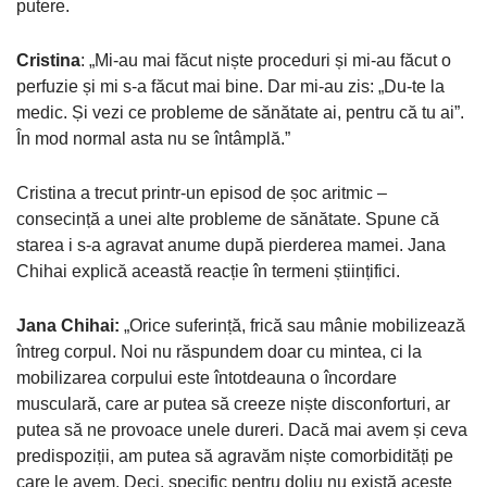
putere.
Cristina
: „Mi-au mai făcut niște proceduri și mi-au făcut o
perfuzie și mi s-a făcut mai bine. Dar mi-au zis: „Du-te la
medic. Și vezi ce probleme de sănătate ai, pentru că tu ai”.
În mod normal asta nu se întâmplă.”
Cristina a trecut printr-un episod de șoc aritmic –
consecință a unei alte probleme de sănătate. Spune că
starea i s-a agravat anume după pierderea mamei. Jana
Chihai explică această reacție în termeni științifici.
Jana Chihai:
„Orice suferință, frică sau mânie mobilizează
întreg corpul. Noi nu răspundem doar cu mintea, ci la
mobilizarea corpului este întotdeauna o încordare
musculară, care ar putea să creeze niște disconforturi, ar
putea să ne provoace unele dureri. Dacă mai avem și ceva
predispoziții, am putea să agravăm niște comorbidități pe
care le avem. Deci, specific pentru doliu nu există aceste