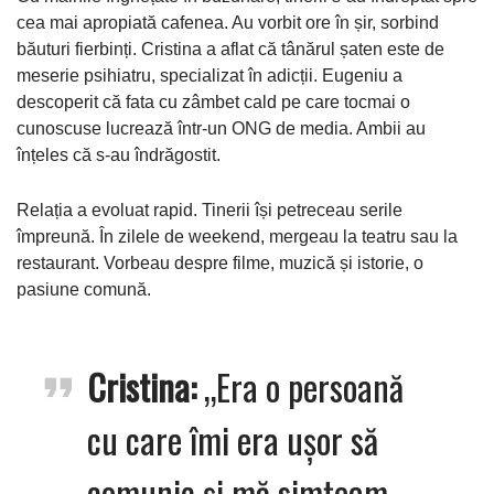
cea mai apropiată cafenea. Au vorbit ore în șir, sorbind
băuturi fierbinți. Cristina a aflat că tânărul șaten este de
meserie psihiatru, specializat în adicții. Eugeniu a
descoperit că fata cu zâmbet cald pe care tocmai o
cunoscuse lucrează într-un ONG de media. Ambii au
înțeles că s-au îndrăgostit.
Relația a evoluat rapid. Tinerii își petreceau serile
împreună. În zilele de weekend, mergeau la teatru sau la
restaurant. Vorbeau despre filme, muzică și istorie, o
pasiune comună.
Cristina:
„Era o persoană
cu care îmi era ușor să
comunic și mă simțeam