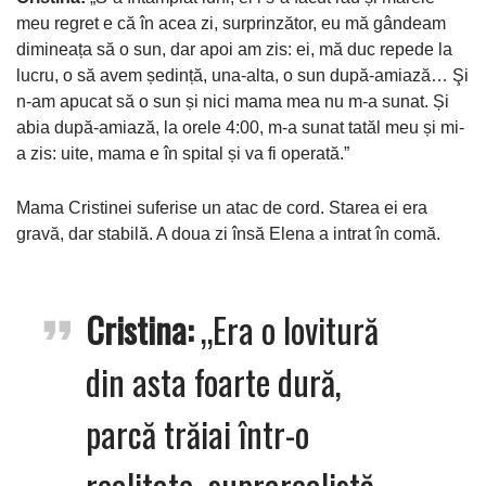
meu regret e că în acea zi, surprinzător, eu mă gândeam
dimineața să o sun, dar apoi am zis: ei, mă duc repede la
lucru, o să avem ședință, una-alta, o sun după-amiază… Şi
n-am apucat să o sun și nici mama mea nu m-a sunat. Și
abia după-amiază, la orele 4:00, m-a sunat tatăl meu și mi-
a zis: uite, mama e în spital și va fi operată.”
Mama Cristinei suferise un atac de cord. Starea ei era
gravă, dar stabilă. A doua zi însă Elena a intrat în comă.
Cristina:
„Era o lovitură
din asta foarte dură,
parcă trăiai într-o
realitate suprarealistă,