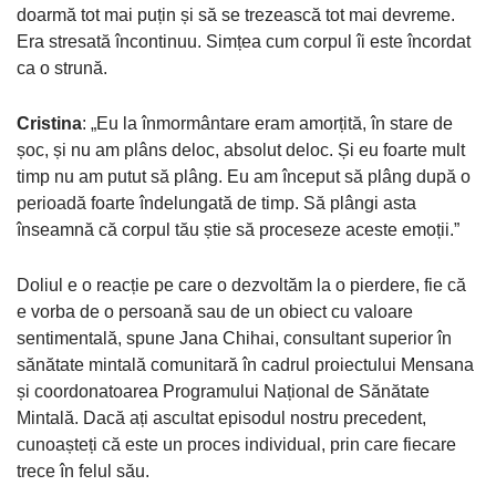
doarmă tot mai puțin și să se trezească tot mai devreme.
Era stresată încontinuu. Simțea cum corpul îi este încordat
ca o strună.
Cristina
: „Eu la înmormântare eram amorțită, în stare de
șoc, și nu am plâns deloc, absolut deloc. Și eu foarte mult
timp nu am putut să plâng. Eu am început să plâng după o
perioadă foarte îndelungată de timp. Să plângi asta
înseamnă că corpul tău știe să proceseze aceste emoții.”
Doliul e o reacție pe care o dezvoltăm la o pierdere, fie că
e vorba de o persoană sau de un obiect cu valoare
sentimentală, spune Jana Chihai, consultant superior în
sănătate mintală comunitară în cadrul proiectului Mensana
și coordonatoarea Programului Național de Sănătate
Mintală. Dacă ați ascultat episodul nostru precedent,
cunoașteți că este un proces individual, prin care fiecare
trece în felul său.