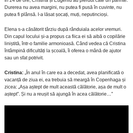
În 24 de ore, Cristina și Eugeniu au pierdut câte un părinte.
Durerea nu avea margini, nu putea fi pusă în cuvinte, nu
putea fi plânsă. I-a lăsat șocați, muți, neputincioși.
Elena s-a căsătorit târziu după rânduiala acelor vremuri.
Din capul locului și-a propus ca fiica ei să aibă o copilărie
liniștită, într-o familie armonioasă. Când vedea că Cristina
întâmpină dificultăți la școală, îi oferea o mână de ajutor
sau un sfat potrivit.
Cristina
:
„În anul în care ea a decedat, avea planificată o
vacanță de ziua ei, ea trebuia să meargă în Copenhaga și
zicea: „Așa aștept de mult această călătorie, așa de mult o
aștept”. Și nu a reușit să ajungă în acea călătorie…”