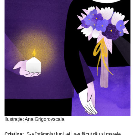
Ilustrație: Ana Grigorovscaia
Cristina:
„S-a întâmplat luni, ei i s-a făcut rău și marele