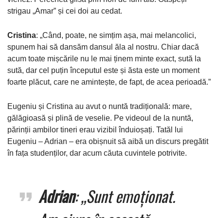
strigau „Amar” și cei doi au cedat.
Cristina
: „Când, poate, ne simțim așa, mai melancolici,
spunem hai să dansăm dansul ăla al nostru. Chiar dacă
acum toate mișcările nu le mai ținem minte exact, sută la
sută, dar cel puțin începutul este și ăsta este un moment
foarte plăcut, care ne amintește, de fapt, de acea perioadă.”
Eugeniu și Cristina au avut o nuntă tradițională: mare,
gălăgioasă și plină de veselie. Pe videoul de la nuntă,
părinții ambilor tineri erau vizibil înduioșați. Tatăl lui
Eugeniu – Adrian – era obișnuit să aibă un discurs pregătit
în fața studenților, dar acum căuta cuvintele potrivite.
Adrian
: „Sunt emoționat.