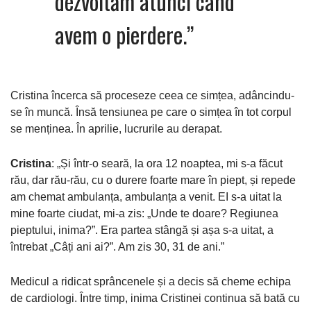
dezvoltăm atunci când
avem o pierdere.”
Cristina încerca să proceseze ceea ce simțea, adâncindu-
se în muncă. Însă tensiunea pe care o simțea în tot corpul
se menținea. În aprilie, lucrurile au derapat.
Cristina
: „Și într-o seară, la ora 12 noaptea, mi s-a făcut
rău, dar rău-rău, cu o durere foarte mare în piept, și repede
am chemat ambulanța, ambulanța a venit. EI s-a uitat la
mine foarte ciudat, mi-a zis: „Unde te doare? Regiunea
pieptului, inima?”. Era partea stângă și așa s-a uitat, a
întrebat „Câți ani ai?”. Am zis 30, 31 de ani.”
Medicul a ridicat sprâncenele și a decis să cheme echipa
de cardiologi.
Între timp, inima Cristinei continua să bată cu