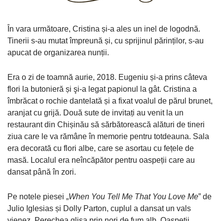
În vara următoare, Cristina și-a ales un inel de logodnă.
Tinerii s-au mutat împreună și, cu sprijinul părinților, s-au
apucat de organizarea nunții.
Era o zi de toamnă aurie, 2018. Eugeniu și-a prins câteva
flori la butonieră și şi-a legat papionul la gât. Cristina a
îmbrăcat o rochie dantelată și a fixat voalul de părul brunet,
aranjat cu grijă. Două sute de invitați au venit la un
restaurant din Chișinău să sărbătorească alături de tineri
ziua care le va rămâne în memorie pentru totdeauna. Sala
era decorată cu flori albe, care se asortau cu fețele de
masă. Localul era neîncăpător pentru oaspeții care au
dansat până în zori.
Pe notele piesei „
When You Tell Me That You Love Me
” de
Julio Iglesias și Dolly Parton, cuplul a dansat un vals
vienez. Perechea glisa prin nori de fum alb. Oaspeții