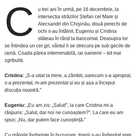
C
u trei ani în urmă, pe 16 decembrie, la
intersecția străzilor Ștefan cel Mare și
Alecsandri din Chişinău, două perechi de
ochi s-au întâlnit. Eugeniu și Cristina
stăteau în rând la bancomat. Deasupra lor
se întindea un cer gri, vântul li se strecura pe sub gecile de
iarnă. Coada părea interminabilă, iar oamenii – tot mai
zgribuliți.
Cristina:
„S-a uitat la mine, a zâmbit, oarecum s-a apropiat,
s-a prezentat, m-am prezentat și eu și așa a început
discuția noastră.”
Eugeniu:
„Eu am zis: „Salut!”, la care Cristina mi-a
răspuns: „Salut, dar noi ne cunoaștem?”. La care eu am
spus: „Nu, dar putem face cunoștință.”
Cu mâinile înghețate în buzunare, tinerii s-au îndreptat spre