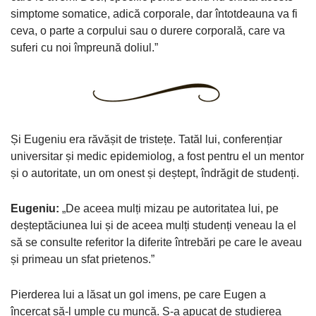
simptome somatice, adică corporale, dar întotdeauna va fi
ceva, o parte a corpului sau o durere corporală, care va
suferi cu noi împreună doliul.”
Și Eugeniu era răvășit de tristețe. Tatăl lui, conferențiar
universitar și medic epidemiolog, a fost pentru el un mentor
și o autoritate, un om onest și deștept, îndrăgit de studenți.
Eugeniu:
„De aceea mulți mizau pe autoritatea lui, pe
deșteptăciunea lui și de aceea mulți studenți veneau la el
să se consulte referitor la diferite întrebări pe care le aveau
și primeau un sfat prietenos.”
Pierderea lui a lăsat un gol imens, pe care Eugen a
încercat să-l umple cu muncă. S-a apucat de studierea