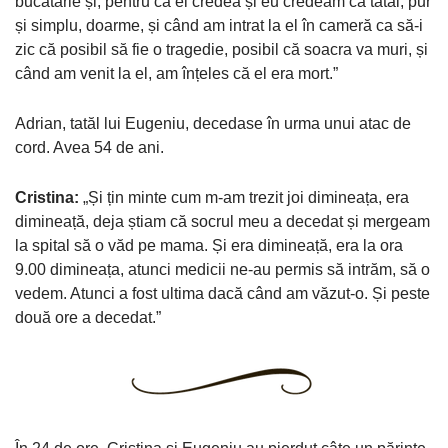
bucătărie și, pentru că el credea și eu credeam că tatăl, pur
și simplu, doarme, și când am intrat la el în cameră ca să-i
zic că posibil să fie o tragedie, posibil că soacra va muri, și
când am venit la el, am înțeles că el era mort.”
Adrian, tatăl lui Eugeniu, decedase în urma unui atac de
cord. Avea 54 de ani.
Cristina:
„Și țin minte cum m-am trezit joi dimineața, era
dimineață, deja știam că socrul meu a decedat și mergeam
la spital să o văd pe mama. Și era dimineață, era la ora
9.00 dimineața, atunci medicii ne-au permis să intrăm, să o
vedem. Atunci a fost ultima dacă când am văzut-o. Și peste
două ore a decedat.”