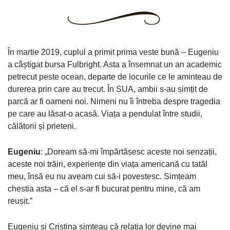
În martie 2019, cuplul a primit prima veste bună – Eugeniu
a câștigat bursa Fulbright. Asta a însemnat un an academic
petrecut peste ocean, departe de locurile ce le aminteau de
durerea prin care au trecut. În SUA, ambii s-au simțit de
parcă ar fi oameni noi. Nimeni nu îi întreba despre tragedia
pe care au lăsat-o acasă. Viața a pendulat între studii,
călătorii și prieteni.
Eugeniu
: „Doream să-mi împărtășesc aceste noi senzații,
aceste noi trăiri, experiențe din viața americană cu tatăl
meu, însă eu nu aveam cui să-i povestesc. Simțeam
chestia asta – că el s-ar fi bucurat pentru mine, că am
reușit.”
Eugeniu și Cristina simțeau că relația lor devine mai