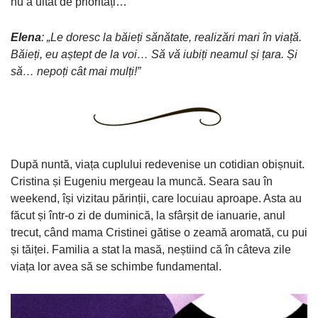
nu a uitat de priorități…
Elena
: „Le doresc la băieți sănătate, realizări mari în viață.
Băieți, eu aștept de la voi… Să vă iubiți neamul și țara. Și
să… nepoți cât mai mulți!”
După nuntă, viața cuplului redevenise un cotidian obișnuit.
Cristina și Eugeniu mergeau la muncă. Seara sau în
weekend, își vizitau părinții, care locuiau aproape. Asta au
făcut și într-o zi de duminică, la sfârșit de ianuarie, anul
trecut, când mama Cristinei gătise o zeamă aromată, cu pui
și tăiței. Familia a stat la masă, neștiind că în câteva zile
viața lor avea să se schimbe fundamental.