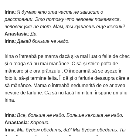
Irina
:
Я думаю что эта часть не зависит о
расстоянии. Это потому что человек поменялся,
человек уже не тот. Мам, ты кушаешь еще кексик?
Anastasia:
Да.
Irina
:
Давай больше не надо.
Irina o întreabă pe mama dacă și-a mai luat o felie de chec
și o roagă să nu mai mănânce. O să-și strice pofta de
mâncare și e ora prânzului. O îndeamnă să se așeze în
fotoliu să-și termine felia. Îi dă și o farfurie deasupra căreia
să mănânce. Mama o întreabă nedumerită de ce ar avea
nevoie de farfurie. Ca să nu facă firimituri, îi spune grijuliu
Irina.
Irina
:
Все, больше не надо. Больше кексика не надо.
Anastasia
:
Хорошо.
Irina
:
Мы будем обедать, да? Мы будем обедать. Ты