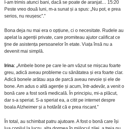
I-am trimis atunci bani, dacă se poate de aranjat… 15:20
Peste vreo două luni, m-a sunat și a spus: „Nu pot, e prea
serios, nu reușesc”.”
Bona deja nu mai era o opțiune, ci o necesitate. Rudele au
apelat la agenții private, care promiteau ajutor calificat ce
ţine de asistența persoanelor în etate. Viața însă nu a
devenit mai simplă.
Irina
: „Ambele bone pe care le-am văzut se mișcau foarte
greu, adică aveau probleme cu sănătatea și era foarte clar.
Adică bonele arătau așa de parcă aveau nevoie și ele de
bone. Am adus o altă agenție și acum, într-adevăr, a venit o
bonă care a fost soră medicală. În principiu, mi-a plăcut,
dar s-a speriat. S-a speriat ea, a citit pe internet despre
boala Alzheimer și a hotărât că e prea riscant.”
În total, au schimbat patru ajutoare. A fost o bonă care își
lua copilul la lucru, alta dormea în mijlocul zilei, a treia nu