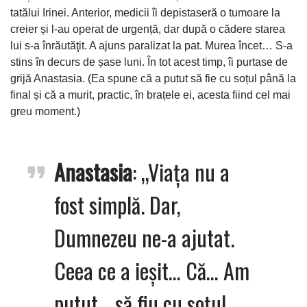
tatălui Irinei. Anterior, medicii îi depistaseră o tumoare la
creier și l-au operat de urgență, dar după o cădere starea
lui s-a înrăutăţit. A ajuns paralizat la pat. Murea încet… S-a
stins în decurs de șase luni. În tot acest timp, îi purtase de
grijă Anastasia. (Ea spune că a putut să fie cu soțul până la
final și că a murit, practic, în brațele ei, acesta fiind cel mai
greu moment.)
Anastasia
: „Viața nu a
fost simplă. Dar,
Dumnezeu ne-a ajutat.
Ceea ce a ieșit… Că… Am
putut… să fiu cu soțul