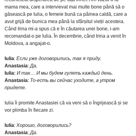
mama mea, care a intervievat mai multe bone până să o
găsească pe Iulia, o femeie bună ca pâinea caldă, care a
avut grijă de bunica mea până la sfârșitul vieții acesteia.
Când Irina mi-a spus că e în căutarea unei bone, i-am
recomandat-o pe Iulia. În decembrie, când Irina a venit în
Moldova, a angajat-o.
Iulia
:
Если уже договорились, так я приду.
Anastasia
:
Да.
Iulia
:
И так… И мы будем гулять каждый день.
Anastasia
:
То-есть вы сейчас уходите, а утром
придете.
Iulia îi promite Anastasiei că va veni să o îngrijească și se
vor plimba în fiecare zi.
Iulia
:
Хорошо, договорились?
Anastasia
:
Да.