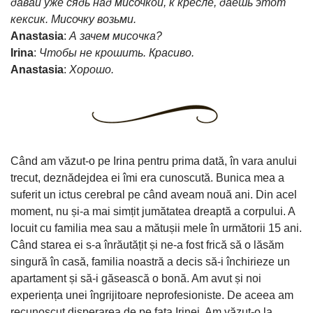
давай уже сядь над мисочкой, к кресле, даешь этот
кексик. Мисочку возьми.
Anastasia
:
А зачем мисoчка?
Irina
:
Чтобы не крошить. Красиво.
Anastasia
:
Хорошо.
Când am văzut-o pe Irina pentru prima dată, în vara anului
trecut, deznădejdea ei îmi era cunoscută. Bunica mea a
suferit un ictus cerebral pe când aveam nouă ani. Din acel
moment, nu și-a mai simțit jumătatea dreaptă a corpului. A
locuit cu familia mea sau a mătușii mele în următorii 15 ani.
Când starea ei s-a înrăutățit și ne-a fost frică să o lăsăm
singură în casă, familia noastră a decis să-i închirieze un
apartament și să-i găsească o bonă. Am avut și noi
experiența unei îngrijitoare neprofesioniste. De aceea am
recunoscut disperarea de pe fața Irinei. Am văzut-o la