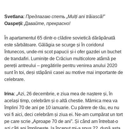
Svetlana
:
Предлагаю спеть „Mulți ani trăiască!”
Oaspeții
:
Давайте, прекрасно!
În apartamentul 65 dintr-o clădire sovietică dărăpănată
este sărbătoare. Gălăgia se scurge și în coridorul
întunecos, unde-mi scot papucii și-i ofer gazdei un buchet
de trandafiri. Luminițe de Crăciun multicolore atârnă pe
pereții antreului – pregătirile pentru venirea anului 2020
sunt în toi, deși stăpânii casei au motive mai importante de
celebrare.
Irina
: „Azi, 26 decembrie, e ziua mea de naștere și, în
același timp, celebrăm și o altă chestie. Mămica mea va
împlini 70 de ani pe 10 ianuarie. Cu părere de rău, eu nu
voi fi aici, deci celebrăm și ziua ei. Ne-am cumpărat un tort
pe care scrie „Aproape 70 de ani”. Și când am întrebat-o
azi câți ani împlinește, la început mi-a spus 22, după asta