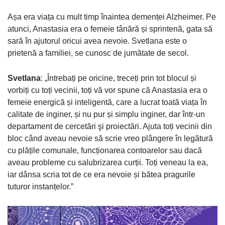
Așa era viața cu mult timp înaintea demenței Alzheimer. Pe
atunci, Anastasia era o femeie tânără și sprintenă, gata să
sară în ajutorul oricui avea nevoie. Svetlana este o
prietenă a familiei, se cunosc de jumătate de secol.
Svetlana
: „Întrebați pe oricine, treceți prin tot blocul și
vorbiți cu toți vecinii, toți vă vor spune că Anastasia era o
femeie energică și inteligentă, care a lucrat toată viața în
calitate de inginer, și nu pur și simplu inginer, dar într-un
departament de cercetări şi proiectări. Ajuta toți vecinii din
bloc când aveau nevoie să scrie vreo plângere în legătură
cu plățile comunale, funcționarea contoarelor sau dacă
aveau probleme cu salubrizarea curții. Toți veneau la ea,
iar dânsa scria tot de ce era nevoie și bătea pragurile
tuturor instanțelor.”