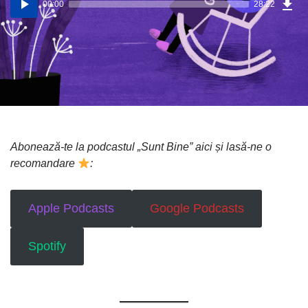
00:00
28:22
(39
audio
Mo)
Abonează-te la podcastul „Sunt Bine” aici și lasă-ne o
recomandare
:
Apple Podcasts
Google Podcasts
Spotify