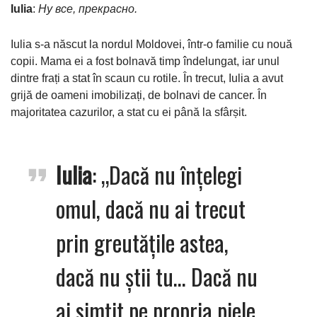
Iulia
:
Ну все, прекрасно.
Iulia s-a născut la nordul Moldovei, într-o familie cu nouă
copii. Mama ei a fost bolnavă timp îndelungat, iar unul
dintre frați a stat în scaun cu rotile. În trecut, Iulia a avut
grijă de oameni imobilizați, de bolnavi de cancer. În
majoritatea cazurilor, a stat cu ei până la sfârșit.
Iulia
: „Dacă nu înțelegi
omul, dacă nu ai trecut
prin greutățile astea,
dacă nu știi tu… Dacă nu
ai simţit pe propria piele,