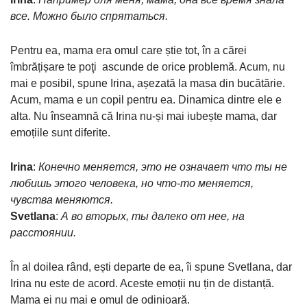
все. Можно было спрятаться.
Pentru ea, mama era omul care știe tot, în a cărei
îmbrățișare te poţi ascunde de orice problemă. Acum, nu
mai e posibil, spune Irina, așezată la masa din bucătărie.
Acum, mama e un copil pentru ea. Dinamica dintre ele e
alta. Nu înseamnă că Irina nu-și mai iubește mama, dar
emoțiile sunt diferite.
Irina
:
Конечно меняется, это не означает что ты не
любишь этого человека, но что-то меняется,
чувства меняются.
Svetlana
:
А во вторых, ты далеко от нее, на
расстоянии.
În al doilea rând, ești departe de ea, îi spune Svetlana, dar
Irina nu este de acord. Aceste emoții nu țin de distanță.
Mama ei nu mai e omul de odinioară.