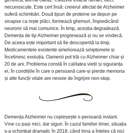
necunoscute. Este cert însă: creierul afectat de Alzheimer
suferă schimbări. Două tipuri de proteine se depun pe
sinapse ca niște plăci, formează ghemuri, împiedicând
neuronii să mai comunice. În timp, aceștia degradează.
Demența de tip Alzheimer progresează și nu se vindecă.
De aceea este important să fie descoperită la timp.
Medicamentele existente ameliorează simptomele și
încetinesc evoluția. Oamenii pot trăi cu Alzheimer chiar și
20 de ani. Problema constă în calitatea vieții și siguranța
ei, în condițiile în care o persoană care-și pierde memoria
și alte funcții vitale are nevoie de îngrijire non-stop.
Demența Alzheimer nu copleșește o persoană instant.
Vine cu pași mici, dar siguri. În cazul familiei Irinei, situația
s-a schimbat dramatic în 2018, când Irina a înțeles că nici