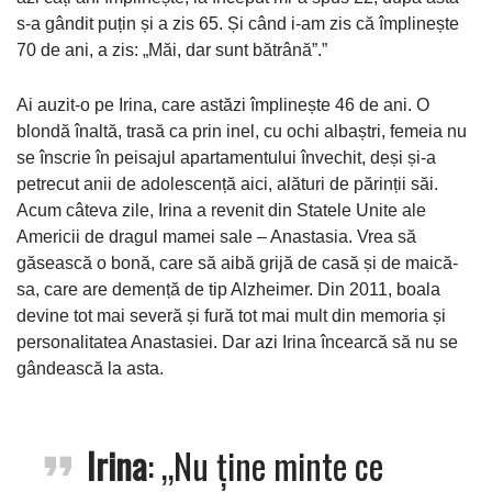
s-a gândit puțin și a zis 65. Și când i-am zis că împlinește
70 de ani, a zis: „Măi, dar sunt bătrână”.”
Ai auzit-o pe Irina, care astăzi împlinește 46 de ani. O
blondă înaltă, trasă ca prin inel, cu ochi albaștri, femeia nu
se înscrie în peisajul apartamentului învechit, deși și-a
petrecut anii de adolescență aici, alături de părinții săi.
Acum câteva zile, Irina a revenit din Statele Unite ale
Americii de dragul mamei sale – Anastasia. Vrea să
găsească o bonă, care să aibă grijă de casă și de maică-
sa, care are demență de tip Alzheimer. Din 2011, boala
devine tot mai severă și fură tot mai mult din memoria și
personalitatea Anastasiei. Dar azi Irina încearcă să nu se
gândească la asta.
Irina
: „Nu ține minte ce