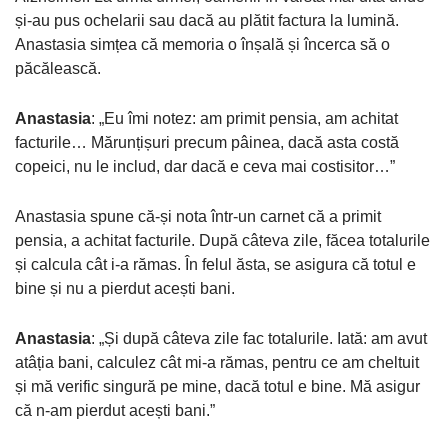
și-au pus ochelarii sau dacă au plătit factura la lumină.
Anastasia simțea că memoria o înșală și încerca să o
păcălească.
Anastasia
: „Eu îmi notez: am primit pensia, am achitat
facturile… Mărunțișuri precum pâinea, dacă asta costă
copeici, nu le includ, dar dacă e ceva mai costisitor…”
Anastasia spune că-și nota într-un carnet că a primit
pensia, a achitat facturile. După câteva zile, făcea totalurile
și calcula cât i-a rămas. În felul ăsta, se asigura că totul e
bine și nu a pierdut acești bani.
Anastasia
: „Și după câteva zile fac totalurile. Iată: am avut
atâția bani, calculez cât mi-a rămas, pentru ce am cheltuit
și mă verific singură pe mine, dacă totul e bine. Mă asigur
că n-am pierdut acești bani.”