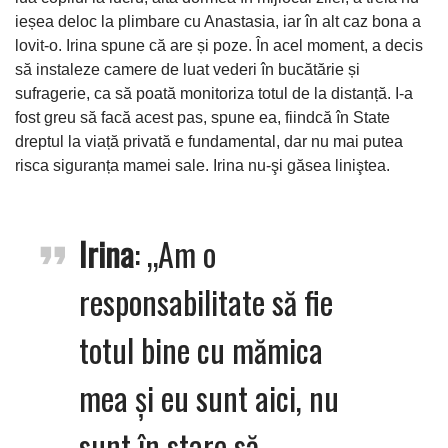
ieșea deloc la plimbare cu Anastasia, iar în alt caz bona a
lovit-o. Irina spune că are și poze. În acel moment, a decis
să instaleze camere de luat vederi în bucătărie și
sufragerie, ca să poată monitoriza totul de la distanță. I-a
fost greu să facă acest pas, spune ea, fiindcă în State
dreptul la viață privată e fundamental, dar nu mai putea
risca siguranța mamei sale. Irina nu-şi găsea liniştea.
Irina
: „Am o
responsabilitate să fie
totul bine cu mămica
mea și eu sunt aici, nu
sunt în stare să