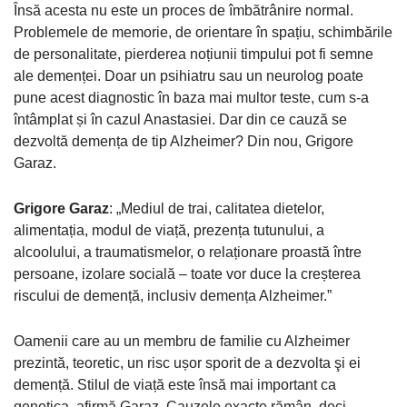
Însă acesta nu este un proces de îmbătrânire normal.
Problemele de memorie, de orientare în spațiu, schimbările
de personalitate, pierderea noțiunii timpului pot fi semne
ale demenței. Doar un psihiatru sau un neurolog poate
pune acest diagnostic în baza mai multor teste, cum s-a
întâmplat și în cazul Anastasiei. Dar din ce cauză se
dezvoltă demența de tip Alzheimer? Din nou, Grigore
Garaz.
Grigore Garaz
: „Mediul de trai, calitatea dietelor,
alimentația, modul de viață, prezența tutunului, a
alcoolului, a traumatismelor, o relaționare proastă între
persoane, izolare socială – toate vor duce la creșterea
riscului de demență, inclusiv demența Alzheimer.”
Oamenii care au un membru de familie cu Alzheimer
prezintă, teoretic, un risc ușor sporit de a dezvolta şi ei
demență. Stilul de viață este însă mai important ca
genetica, afirmă Garaz. Cauzele exacte rămân, deci,