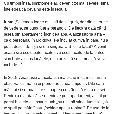
Cu timpul însă, simptomele au devenit tot mai severe. Irina
înțelegea că ceva nu este în regulă.
Irina
: „Se temea foarte mult să fie singură, dar din alt punct
de vedere, se purta foarte paranoic. De fiecare dată când
ieșea din apartament, închidea apa. A auzit istoria asta –
că o persoană, în Moldova, s-a încuiat cumva în baie, nu a
putut deschide ușa și era singură… Şi ce-a făcut? A venit
acasă și a scos toate lacătele, a scos lacătul de la balcon
și în baie a scos lacătele, din cauza că se temea că se vor
închide…”
În 2018, Anastasia a încetat să mai scrie în carnet. Irina a
observat că mama ei pierde noțiunea timpului. Uită că a
mâncat și se poate trezi noaptea crezând că e ora mesei.
Pentru a o ajuta să se orienteze prin apartament, a lipit pe
pereți bilețele cu instrucțiuni: „nu uita să stingi lumina”, „să
te speli pe mâini” sau „închide apa la robinet”. Pe ușa de la