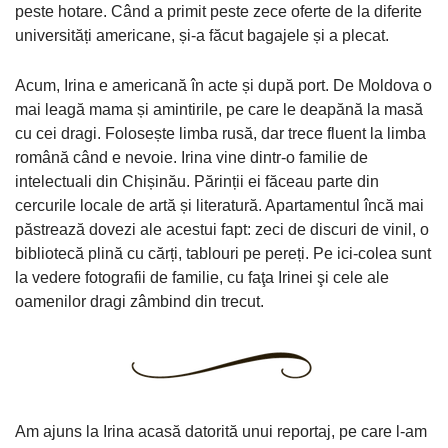
peste hotare. Când a primit peste zece oferte de la diferite
universități americane, și-a făcut bagajele și a plecat.
Acum, Irina e americană în acte și după port. De Moldova o
mai leagă mama și amintirile, pe care le deapănă la masă
cu cei dragi. Folosește limba rusă, dar trece fluent la limba
română când e nevoie. Irina vine dintr-o familie de
intelectuali din Chișinău. Părinții ei făceau parte din
cercurile locale de artă și literatură. Apartamentul încă mai
păstrează dovezi ale acestui fapt: zeci de discuri de vinil, o
bibliotecă plină cu cărți, tablouri pe pereți. Pe ici-colea sunt
la vedere fotografii de familie, cu faţa Irinei şi cele ale
oamenilor dragi zâmbind din trecut.
Am ajuns la Irina acasă datorită unui reportaj, pe care l-am