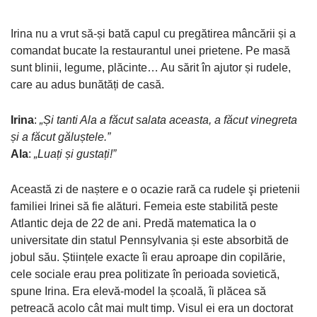
Irina nu a vrut să-și bată capul cu pregătirea mâncării și a
comandat bucate la restaurantul unei prietene. Pe masă
sunt blinii, legume, plăcinte… Au sărit în ajutor și rudele,
care au adus bunătăți de casă.
Irina
:
„Și tanti Ala a făcut salata aceasta, a făcut vinegreta
și a făcut găluștele.”
Ala
:
„Luați și gustați!”
Această zi de naștere e o ocazie rară ca rudele şi prietenii
familiei Irinei să fie alături. Femeia este stabilită peste
Atlantic deja de 22 de ani. Predă matematica la o
universitate din statul Pennsylvania și este absorbită de
jobul său. Științele exacte îi erau aproape din copilărie,
cele sociale erau prea politizate în perioada sovietică,
spune Irina. Era elevă-model la școală, îi plăcea să
petreacă acolo cât mai mult timp. Visul ei era un doctorat