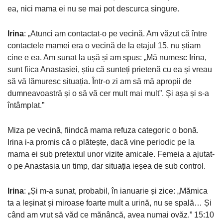
ea, nici mama ei nu se mai pot descurca singure.
Irina
: „Atunci am contactat-o pe vecină. Am văzut că între
contactele mamei era o vecină de la etajul 15, nu știam
cine e ea. Am sunat la ușă și am spus: „Mă numesc Irina,
sunt fiica Anastasiei, știu că sunteți prietenă cu ea și vreau
să vă lămuresc situația. Într-o zi am să mă apropii de
dumneavoastră și o să vă cer mult mai mult”. Și așa și s-a
întâmplat.”
Miza pe vecină, fiindcă mama refuza categoric o bonă.
Irina i-a promis că o plătește, dacă vine periodic pe la
mama ei sub pretextul unor vizite amicale. Femeia a ajutat-
o pe Anastasia un timp, dar situația ieșea de sub control.
Irina
: „Și m-a sunat, probabil, în ianuarie și zice: „Mămica
ta a leșinat și miroase foarte mult a urină, nu se spală… Și
când am vrut să văd ce mănâncă, avea numai ovăz.” 15:10